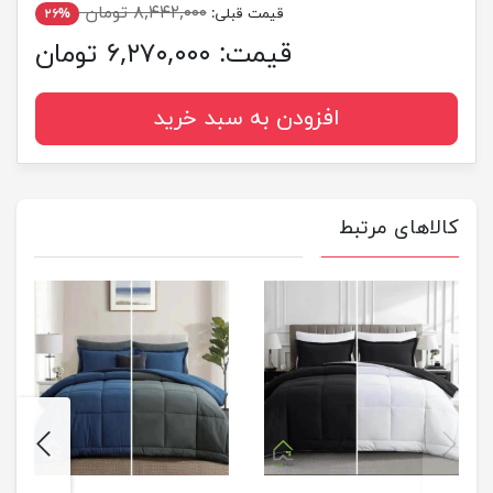
۸,۴۴۲,۰۰۰ تومان
قیمت قبلی:
۲۶%
قیمت:
۶,۲۷۰,۰۰۰ تومان
افزودن به سبد خرید
کالاهای مرتبط
next
previus