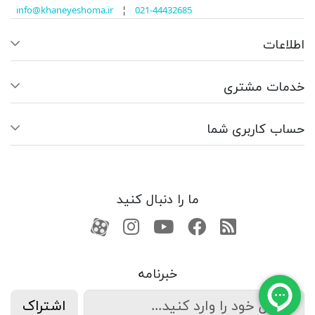
info@khaneyeshoma.ir
¦
021-44432685
اطلاعات
خدمات مشتری
حساب کاربری شما
ما را دنبال کنید
RSS
فیسبوک
یوتیوب
کانال آپارات
کانال آپارات
خبرنامه
اشتراک