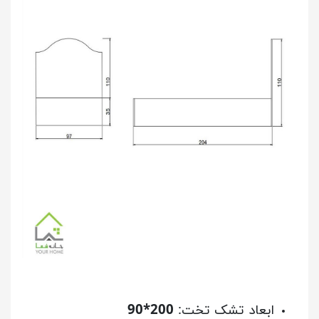
ابعاد تشک تخت:
200*90