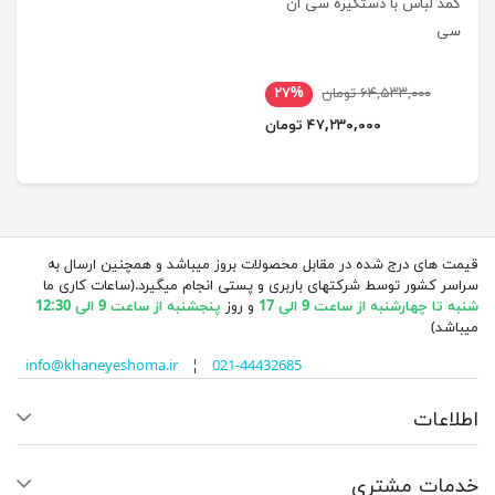
کمد لباس با دستگیره سی ان
سی
۶۴,۵۳۳,۰۰۰ تومان
۲۷%
۴۷,۲۳۰,۰۰۰ تومان
قیمت های درج شده در مقابل محصولات بروز میباشد و همچنین ارسال به
سراسر کشور توسط شرکتهای باربری و پستی انجام میگیرد.(ساعات کاری ما
شنبه تا چهارشنبه از ساعت 9 الی 17
و روز
پنجشنبه از ساعت 9 الی 12:30
میباشد)
info@khaneyeshoma.ir
¦
021-44432685
اطلاعات
خدمات مشتری