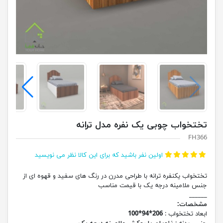
تختخواب چوبی یک نفره مدل ترانه
FH366
اولین نفر باشید که برای این کالا نظر می نویسید
تختخواب یکنفره ترانه با طراحی مدرن در رنگ های سفید و قهوه ای از
جنس ملامینه درجه یک با قیمت مناسب
______
مشخصات:
ابعاد تختخواب :
206*94*100