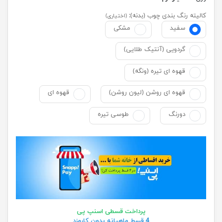
کالیته رنگ بندی چوب (بدنه):
(اختیاری)
سفید
مشکی
گردویی (آنتیک طلایی)
قهوه ای تیره (ونگه)
قهوه ای روشن (لیون روشن)
قهوه ای
دورنگ
طوسی تیره
پرداخت قسطی اسنپ پی
4 قسط ماهیانه بدون کارمزد