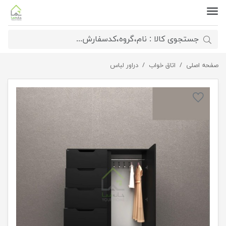
صفحه اصلی
اتاق خواب
دراور لباس
دراور چندمنظوره پنج کشو بهمراه رگال