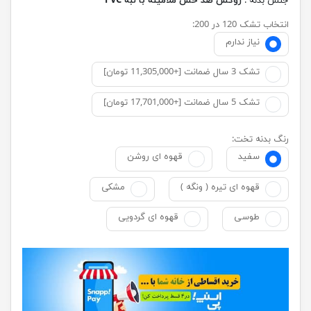
جنس بدنه :
روکش ضد خش ملامینه با لبه PVC
انتخاب تشک 120 در 200:
نیاز ندارم
تشک 3 سال ضمانت [+11,305,000 تومان]
تشک 5 سال ضمانت [+17,701,000 تومان]
رنگ بدنه تخت:
سفید
قهوه ای روشن
قهوه ای تیره ( ونگه )
مشکی
طوسی
قهوه ای گردویی