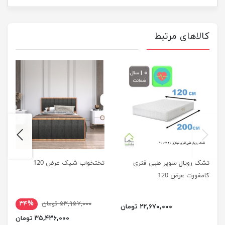
کالاهای مرتبط
next
previus
تشک رویال سوپر طبی فنری
تختخواب شیک عرض 120
کامفورت عرض 120
۵۳,۹۵۷,۰۰۰ تومان
۳۴%
۲۲,۶۷۰,۰۰۰ تومان
۳۵,۴۳۶,۰۰۰ تومان