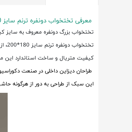
معرفی تختخواب دونفره ترنم سایز 180*200
تختخواب بزرگ دونفره معروف به سایز کینگ به عرض 180 سانتیمتر و بزرگ تر از ابعاد استاند
تختخواب دونفره ترنم سایز 180*200، از مدل های مینیمال و ساده فروشگاه خانه شما می باشد.
کیفیت متریال و ساخت استاندارد این مدل مورد تایی
طراحان دیزاین داخلی در صنعت دکوراسیون 
این سبک از طراحی به دور از هرگونه حاش