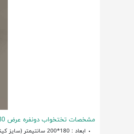
مشخصات تختخواب دونفره عرض 180
ابعاد : 180*200 سانتیمتر (سایز کینگ دونفره)