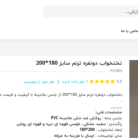
ماس با ما
تختخواب دونفره ترنم سایز 180*200
FH303
5.0
1
نظر داده شده
نظر خود را بنویسید
تختخواب دونفره ترنم سایز 180*200 از جنس ملامینه با کیفیت و ق
.
______
مشخصات فنی:
جنس بدنه :
روکش ضد خش ملامینه PVC
رنگبندی :
سفید، مشکی ، طوسی قهوه ای تیره و قهوه ای روشن
ابعاد تختخواب :
200*180
سایر توضیحات :
ارسال با هزینه به صرفه