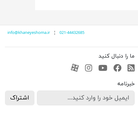
info@khaneyeshoma.ir
¦
021-44432685
ما را دنبال کنید
RSS
فیسبوک
یوتیوب
کانال آپارات
کانال آپارات
خبرنامه
اشتراک