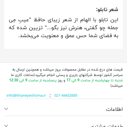
شعر تابلو:
این تابلو با الهام از شعر زیبای حافظ "عیبِ مِی
جمله چو گفتی، هنرش نیز بگو..." تزیین شده که
به فضای شما حس عمق و معنویت می‌بخشد.
قیمت های درج شده در مقابل محصولات بروز میباشد و همچنین ارسال به
سراسر کشور توسط شرکتهای باربری و پستی انجام میگیرد.(ساعات کاری ما
شنبه تا چهارشنبه از ساعت 9 الی 17
و روز
پنجشنبه از ساعت 9 الی 12:30
میباشد)
info@khaneyeshoma.ir
¦
021-44432685
اطلاعات
خدمات مشتری