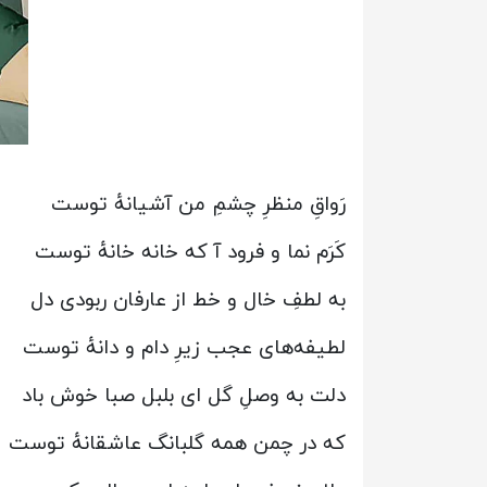
رَواقِ منظرِ چشمِ من آشیانهٔ توست
کَرَم نما و فرود آ که خانه خانهٔ توست
به لطفِ خال و خط از عارفان ربودی دل
لطیفه‌های عجب زیرِ دام و دانهٔ توست
دلت به وصلِ گل ای بلبل صبا خوش باد
که در چمن همه گلبانگ عاشقانهٔ توست