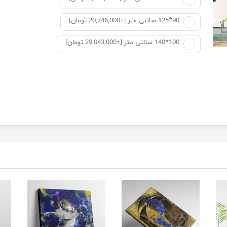
90*125 سانتی متر [+20,746,000 تومان]
100*140 سانتی متر [+29,043,000 تومان]