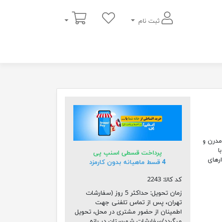
سبد خرید
ثبت نام
نقاشی خط مدرن و
ا
پرداخت قسطی اسنپ پی
ارهای
4 قسط ماهیانه بدون کارمزد
کد کالا:
2243
زمان تحویل:
حداکثر 5 روز (سفارشات
تهران، پس از تماس تلفنی جهت
اطمینان از حضور مشتری در محل، تحویل
میگردد/سفارشات شهرستان در بازه