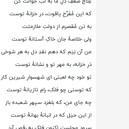
عِلاج ضعفِ دلِ ما به لب حوالت کن
که این مُفَرِّحِ یاقوت، در خزانهٔ توست
به تن مُقصرم از دولتِ ملازمتت
ولی خلاصهٔ جان خاکِ آستانهٔ توست
من آن نِیَم که دهم نقدِ دل به هر شوخی
دَرِ خزانه، به مهر تو و نشانهٔ توست
تو خود چه لعبتی ای شهسوارِ شیرین کار
که توسنی چو فلک، رامِ تازیانهٔ توست
چه جای من، که بلغزد سپهر شعبده باز
از این حیَل که در انبانهٔ بهانهٔ توست
سرودِ مجلست اکنون فلک به رقص آرد