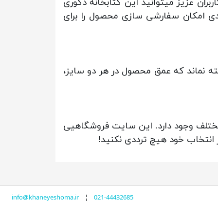
ران عزیز میتوانید این کتابخانه دکوری
نگ بندی امکان سفارشی سازی محصول را برای
188 در 73 سانتی متر موجود است. ناگفته نماند که عمق محصول در هر دو سایز،
 مختلف وجود دارد. این سایت فروشگاهیی
 انتخاب خود هیچ ترددی نکنید!
info@khaneyeshoma.ir
¦
021-44432685