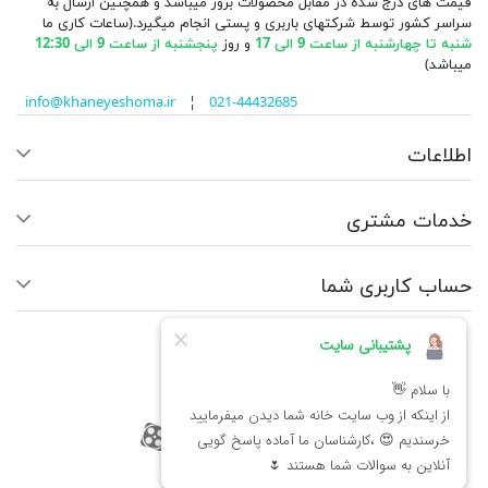
قیمت های درج شده در مقابل محصولات بروز میباشد و همچنین ارسال به
سراسر کشور توسط شرکتهای باربری و پستی انجام میگیرد.(ساعات کاری ما
شنبه تا چهارشنبه از ساعت 9 الی 17
و روز
پنجشنبه از ساعت 9 الی 12:30
میباشد)
info@khaneyeshoma.ir
¦
021-44432685
اطلاعات
خدمات مشتری
حساب کاربری شما
ما را دنبال کنید
RSS
فیسبوک
یوتیوب
کانال آپارات
کانال آپارات