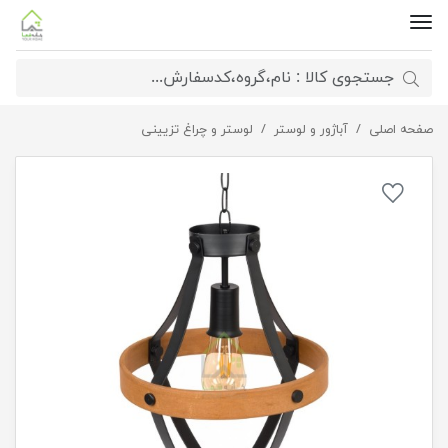
صفحه اصلی
آباژور و لوستر
چراغ آویز تک شعله فلزی چوبی
لوستر و چراغ تزیینی