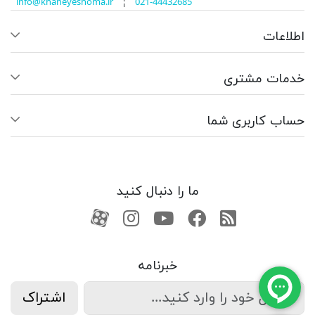
info@khaneyeshoma.ir
¦
021-44432685
اطلاعات
خدمات مشتری
حساب کاربری شما
ما را دنبال کنید
RSS
فیسبوک
یوتیوب
کانال آپارات
کانال آپارات
خبرنامه
اشتراک