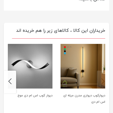
خریداران این کالا ، کالاهای زیر را هم خریده اند
next
previus
دیوارکوب دیواری مدرن میله ای
دیوار کوب اس ام دی موج
اس ام دی