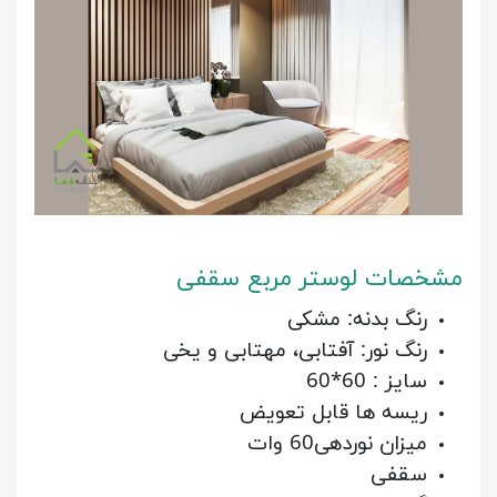
مشخصات لوستر مربع سقفی
رنگ بدنه: مشکی
رنگ نور: آفتابی، مهتابی و یخی
سایز : 60*60
ریسه ها قابل تعویض
میزان نوردهی60 وات
سقفی