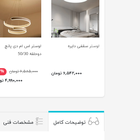
previus
لوستر سقفی دایره
لوستر اس ام دی پانچ
دوحلقه 50/30
۶,۵۸۵,۰۰۰ تومان
۴%
۶,۵۴۲,۰۰۰ تومان
۴,۹۹۰,۰۰۰ تومان
توضیحات کامل
مشخصات فنی