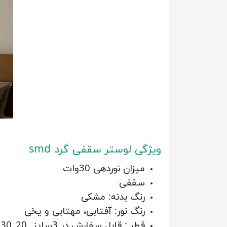
ویژگی لوستر سقفی گرد smd
میزان نوردهی 30وات
سقفی
رنگ بدنه: مشکی
رنگ نور: آفتابی، مهتابی و یخی
قطر : قابل سفارش در 3سایز 20_30_40 سانتیمتر