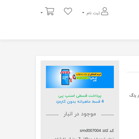
سبد خرید
ثبت نام
 با نور رنگ
پرداخت قسطی اسنپ پی
4 قسط ماهیانه بدون کارمزد
موجود در انبار
کد کالا:
smd007004