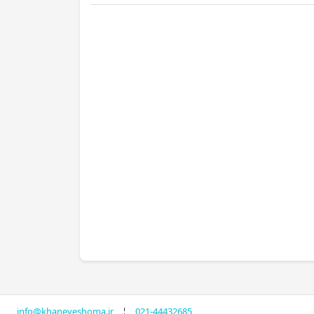
info@khaneyeshoma.ir
¦
021-44432685