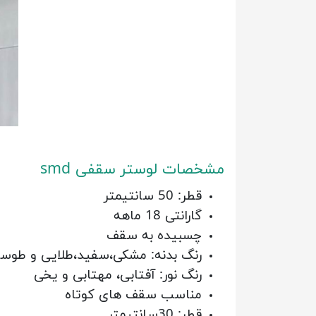
مشخصات لوستر سقفی smd
قطر: 50 سانتیمتر
گارانتی 18 ماهه
چسبیده به سقف
رنگ بدنه: مشکی،سفید،طلایی و طوس
رنگ نور: آفتابی، مهتابی و یخی
مناسب سقف های کوتاه
قطر: 30سانتیمتر