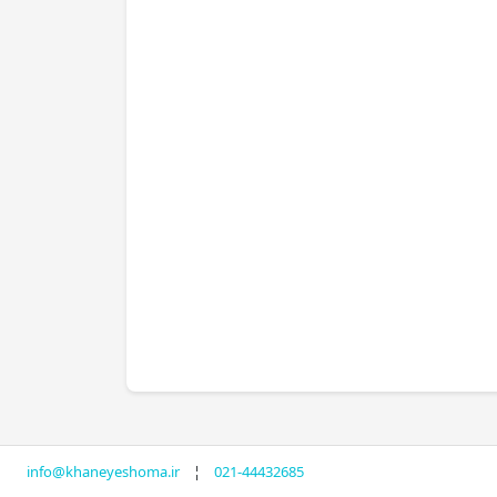
info@khaneyeshoma.ir
¦
021-44432685