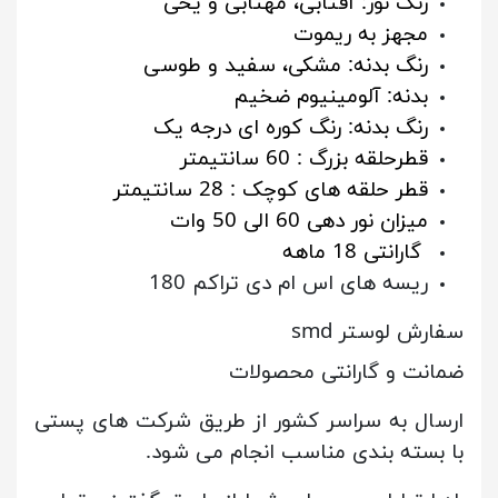
رنگ نور: آفتابی، مهتابی و یخی
مجهز به ریموت
رنگ بدنه: مشکی، سفید و طوسی
بدنه: آلومینیوم ضخیم
رنگ بدنه: رنگ کوره ای درجه یک
قطرحلقه بزرگ : 60 سانتیمتر
قطر حلقه های کوچک : 28 سانتیمتر
میزان نور دهی 60 الی 50 وات
گارانتی 18 ماهه
ریسه های اس ام دی تراکم 180
سفارش لوستر smd
ضمانت و گارانتی محصولات
ارسال به سراسر کشور از طریق شرکت های پستی
با بسته بندی مناسب انجام می شود.