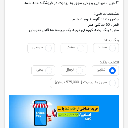
آفتابی ، مهتابی و یخی مجهز به ریموت در فروشگاه خانه شما.
______
مشخصات فنی:
جنس بدنه :
آلومینیوم ضخیم
قطر : 60
سانتی متر
سایر :
رنگ بدنه کوره ای درجه یک ،ریسه ها قابل تعویض
رنگ بدنه:
سفید
مشکی
طوسی
انتخاب رنگ:
آفتابی
نچرال
یخی
مجهز به ریموت [+575,000 تومان]