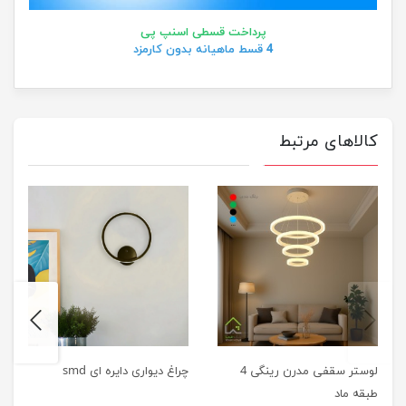
پرداخت قسطی اسنپ پی
4 قسط ماهیانه بدون کارمزد
کالاهای مرتبط
next
previus
لوستر سقفی مدرن رینگی 4
چراغ دیواری دایره ای smd
طبقه ماد