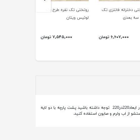
تی دخترانه فانتزی تک
روتختی تک نفره طرح برند
روتختی قرمز تنسل ترک
ی
لوئیس ویتان
۶,۶۰۷,۰۰۰ تومان
۷,۵۴۵,۰۰۰ تومان
۶,۷۹۸,۰۰۰ ت
روتختی دو نفره طرح گل قرمزی دوخته شده با مرغوبترین پارچه تترون و کاملا ضد حساسیت دارای دو روبالش در ابعاد70در50 و لحاف سبک در ابعاد220در220 توجه داشته باشید پشت پارچه با دو لایه
تشو از اب ولرم و صابون استفاده کنید.