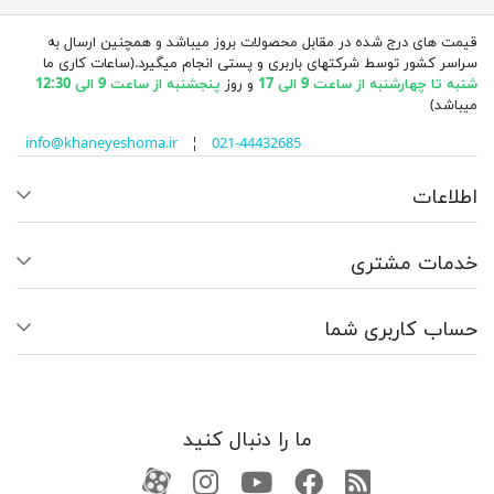
قیمت های درج شده در مقابل محصولات بروز میباشد و همچنین ارسال به
سراسر کشور توسط شرکتهای باربری و پستی انجام میگیرد.(ساعات کاری ما
شنبه تا چهارشنبه از ساعت 9 الی 17
و روز
پنجشنبه از ساعت 9 الی 12:30
میباشد)
info@khaneyeshoma.ir
¦
021-44432685
اطلاعات
خدمات مشتری
حساب کاربری شما
ما را دنبال کنید
RSS
فیسبوک
یوتیوب
کانال آپارات
کانال آپارات