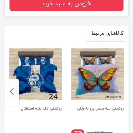
افزودن به سبد خرید
کالاهای مرتبط
next
previus
روتختی سه بعدی پروانه رنگی
روتختی تک نفره استقلال
۹,۴۴۰,۰۰۰ تومان
۳۳%