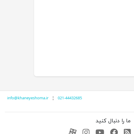
info@khaneyeshoma.ir
¦
021-44432685
ما را دنبال کنید
RSS
فیسبوک
یوتیوب
کانال آپارات
کانال آپارات