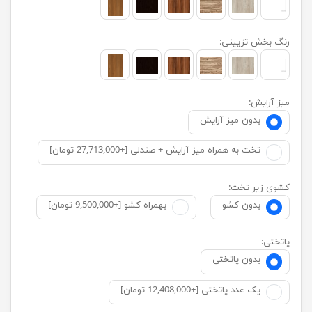
رنگ بخش تزیینی:
میز آرایش:
بدون میز آرایش
تخت به همراه میز آرایش + صندلی [+27,713,000 تومان]
کشوی زیر تخت:
بدون کشو
بهمراه کشو [+9,500,000 تومان]
پاتختی:
بدون پاتختی
یک عدد پاتختی [+12,408,000 تومان]