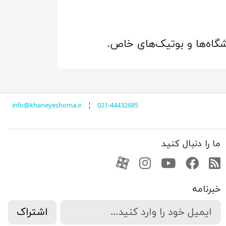
اه‌ها و بوتیک‌های خاص.
info@khaneyeshoma.ir
¦
021-44432685
ما را دنبال کنید
RSS
فیسبوک
یوتیوب
کانال آپارات
کانال آپارات
خبرنامه
اشتراک