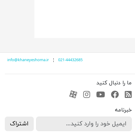
info@khaneyeshoma.ir
¦
021-44432685
ما را دنبال کنید
RSS
فیسبوک
یوتیوب
کانال آپارات
کانال آپارات
خبرنامه
اشتراک