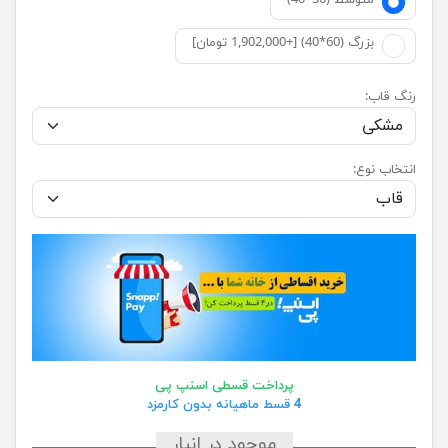
متوسط (30*40)
بزرگ (60*40) [+1,902,000 تومان]
رنگ قاب:
انتخاب نوع:
پرداخت قسطی اسنپ پی
4 قسط ماهیانه بدون کارمزد
موجود در انبار