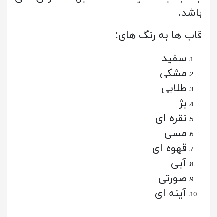
باشد.
قاب ها به رنگ های:
سفید
مشکی
طلایی
بژ
نقره ای
مسی
قهوه ای
آبی
صورتی
آینه ای