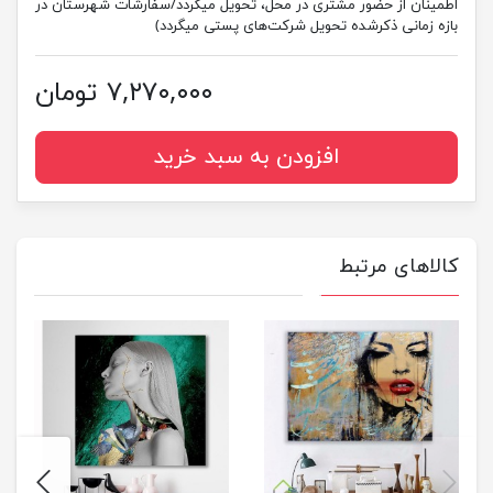
اطمینان از حضور مشتری در محل، تحویل میگردد/سفارشات شهرستان در
بازه زمانی ذکرشده تحویل شرکت‌های پستی میگردد)
۷,۲۷۰,۰۰۰ تومان
افزودن به سبد خرید
کالاهای مرتبط
next
previus