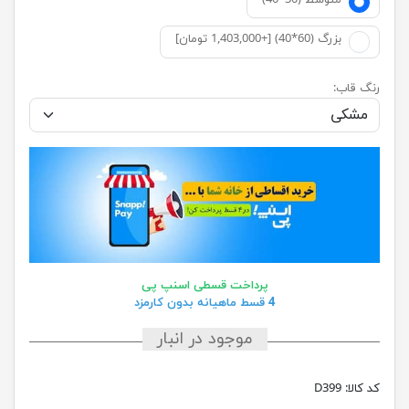
متوسط (30*40)
بزرگ (60*40) [+1,403,000 تومان]
رنگ قاب:
پرداخت قسطی اسنپ پی
4 قسط ماهیانه بدون کارمزد
موجود در انبار
کد کالا:
D399