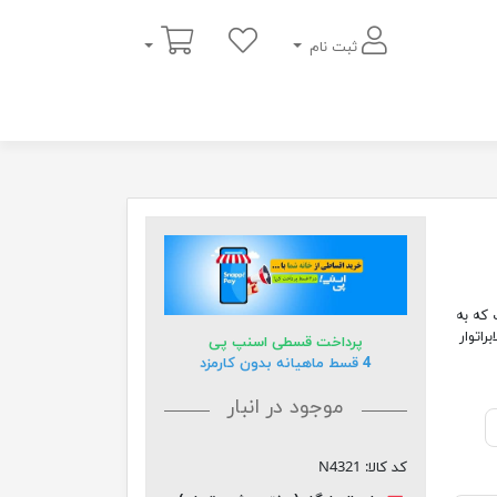
سبد خرید
ثبت نام
ک که به
لو زیبا با قاب pvc و چاپ لابراتوار
پرداخت قسطی اسنپ پی
4 قسط ماهیانه بدون کارمزد
موجود در انبار
کد کالا:
N4321