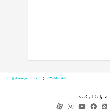
info@khaneyeshoma.ir
¦
021-44432685
ما را دنبال کنید
RSS
فیسبوک
یوتیوب
کانال آپارات
کانال آپارات