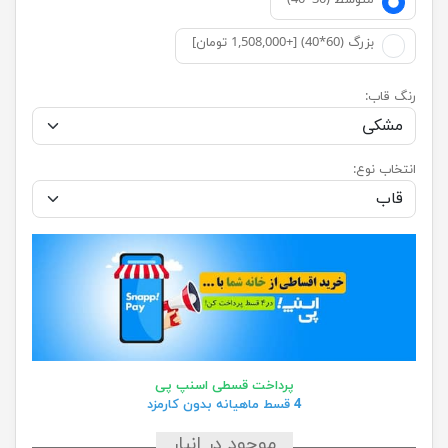
متوسط (30*40)
بزرگ (60*40) [+1,508,000 تومان]
رنگ قاب:
انتخاب نوع:
پرداخت قسطی اسنپ پی
4 قسط ماهیانه بدون کارمزد
موجود در انبار