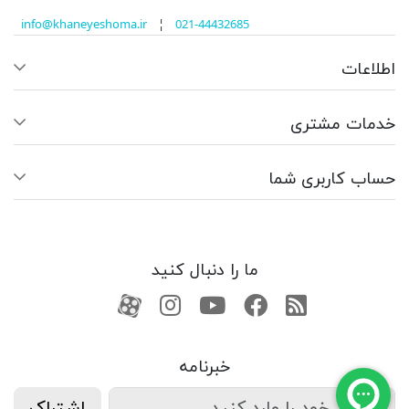
info@khaneyeshoma.ir
¦
021-44432685
اطلاعات
خدمات مشتری
حساب کاربری شما
ما را دنبال کنید
RSS
فیسبوک
یوتیوب
کانال آپارات
کانال آپارات
خبرنامه