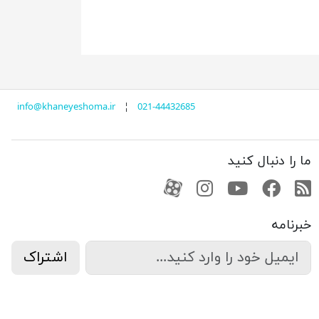
info@khaneyeshoma.ir
¦
021-44432685
ما را دنبال کنید
RSS
فیسبوک
یوتیوب
کانال آپارات
کانال آپارات
خبرنامه
اشتراک