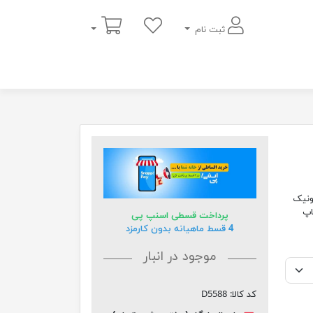
سبد خرید
ثبت نام
ونیک
 تابلو زیبا با قاب pvc و چاپ
پرداخت قسطی اسنپ پی
4 قسط ماهیانه بدون کارمزد
موجود در انبار
کد کالا:
D5588