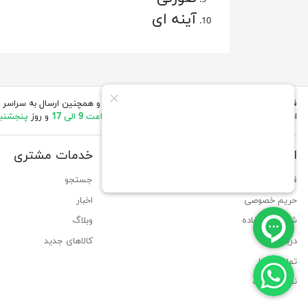
آینه ای
قیمت های درج شده در مقابل محصولات بروز میباشد و همچنین ارسال به سراسر 
انجام میگیرد.(ساعات کاری ما
شنبه تا چهارشنبه از ساعت 9 الی 17
و روز
پنجشنبه از 
اطلاعات
خدمات مشتری
قوانین مربوط به لغو، برگشت و ارسال کالا
جستجو
حریم خصوصی
اخبار
شرایط استفاده
وبلاگ
درباره ما
کالاهای جدید
تماس با ما
نقشه سایت