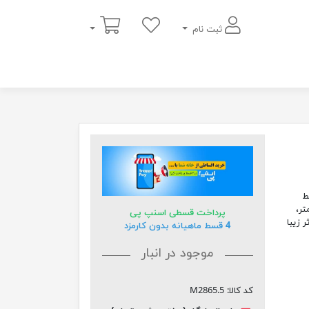
سبد خرید
ثبت نام
ط
ضخامت 5 سانتی متر،
پرداخت قسطی اسنپ پی
ین اثر زیبا
4 قسط ماهیانه بدون کارمزد
موجود در انبار
کد کالا:
M2865.5