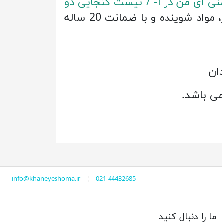
ی ای من در آ- / نیست گنجایی دو
) و نقاشی با کیفیت بسیار بالا چاپ دیجیتال و پرینت نفیس (ضد آب، نور، مواد شوینده و با ضمانت 20 ساله
دان
info@khaneyeshoma.ir
¦
021-44432685
ما را دنبال کنید