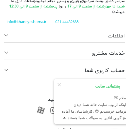
سراسر کشور توسط شرکتهای باربری و پستی انجام میگیرد.(ساعات کاری ما
شنبه تا چهارشنبه از ساعت 9 الی 17
و روز
پنجشنبه از ساعت 9 الی 12:30
میباشد)
info@khaneyeshoma.ir
¦
021-44432685
اطلاعات
خدمات مشتری
حساب کاربری شما
ما را دنبال کنید
RSS
فیسبوک
یوتیوب
کانال آپارات
کانال آپارات