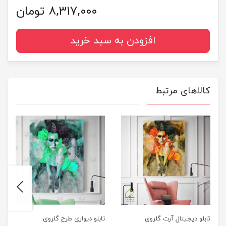
۸,۳۱۷,۰۰۰ تومان
افزودن به سبد خرید
کالاهای مرتبط
next
previus
تابلو دیجیتال آرت گلروی
تابلو دیواری طرح گلروی