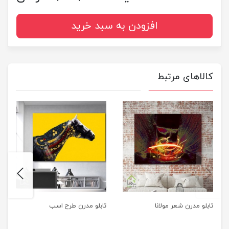
افزودن به سبد خرید
کالاهای مرتبط
next
previus
تابلو مدرن شعر مولانا
تابلو مدرن طرح اسب