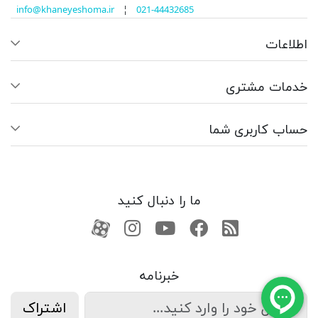
info@khaneyeshoma.ir
¦
021-44432685
اطلاعات
خدمات مشتری
حساب کاربری شما
ما را دنبال کنید
RSS
فیسبوک
یوتیوب
کانال آپارات
کانال آپارات
خبرنامه
اشتراک