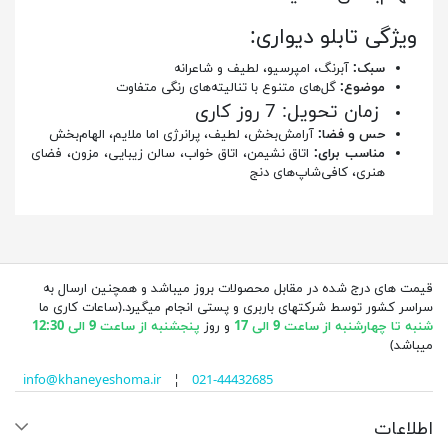
:ویژگی تابلو دیواری
سبک:
آبرنگ، امپرسیو، لطیف و شاعرانه
موضوع:
گل‌های متنوع با تنالیته‌های رنگی متفاوت
زمان تحویل: 7 روز کاری
حس و فضا:
آرامش‌بخش، لطیف، پرانرژی اما ملایم، الهام‌بخش
مناسب برای:
اتاق نشیمن، اتاق خواب، سالن زیبایی، مزون، فضای
هنری، کافی‌شاپ‌های دنج
قیمت های درج شده در مقابل محصولات بروز میباشد و همچنین ارسال به
سراسر کشور توسط شرکتهای باربری و پستی انجام میگیرد.(ساعات کاری ما
شنبه تا چهارشنبه از ساعت 9 الی 17
و روز
پنجشنبه از ساعت 9 الی 12:30
میباشد)
info@khaneyeshoma.ir
¦
021-44432685
اطلاعات