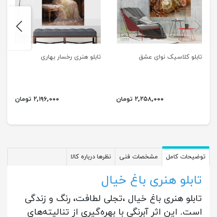
next
previus
تابلو کلاسیک نوای عشق
تابلو هنری رخسار بهاری
۲,۲۵۸,۰۰۰ تومان
۲,۱۹۶,۰۰۰ تومان
توضیحات کامل
مشخصات فنی
نظرها درباره کالا
تابلو هنری باغ خیال
تابلو هنری باغ خیال ،تجلی لطافت، رنگ و زندگی
است. این اثر آبرنگی با بهره‌گیری از تنالیته‌های