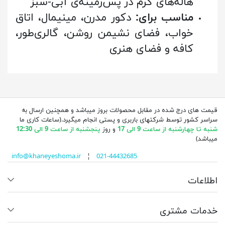
هاله‌های گرم در پس‌زمینه‌ی آبی-سبز
مناسب برای:
دکور مدرن، مینیمال، اتاق
خواب، فضای نشیمن روشن، گالری‌طور،
کافه و فضای هنری
قیمت های درج شده در مقابل محصولات بروز میباشد و همچنین ارسال به
سراسر کشور توسط شرکتهای باربری و پستی انجام میگیرد.(ساعات کاری ما
شنبه تا چهارشنبه از ساعت 9 الی 17
و روز
پنجشنبه از ساعت 9 الی 12:30
میباشد)
info@khaneyeshoma.ir
¦
021-44432685
اطلاعات
خدمات مشتری