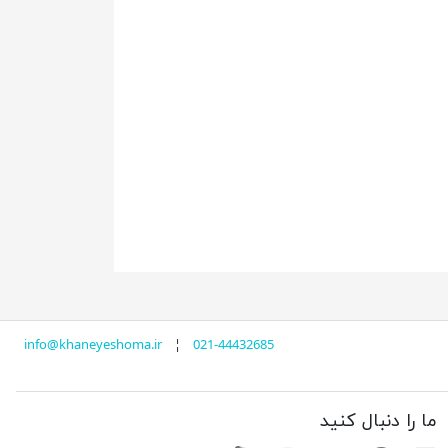
info@khaneyeshoma.ir
¦
021-44432685
ما را دنبال کنید