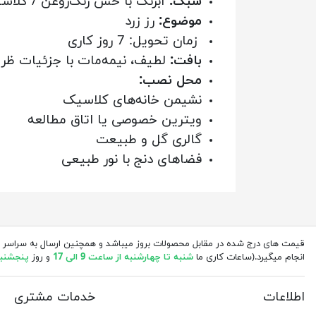
سبک:
آبرنگ با حس رنگ‌روغن / کلاس
موضوع:
رز زرد
زمان تحویل: 7 روز کاری
بافت:
لطیف، نیمه‌مات با جزئیات ظری
محل نصب:
نشیمن خانه‌های کلاسیک
ویترین خصوصی یا اتاق مطالعه
گالری گل و طبیعت
فضاهای دنج با نور طبیعی
قیمت های درج شده در مقابل محصولات بروز میباشد و همچنین ارسال به سراسر 
انجام میگیرد.(ساعات کاری ما
شنبه تا چهارشنبه از ساعت 9 الی 17
و روز
پنجشنبه از 
اطلاعات
خدمات مشتری