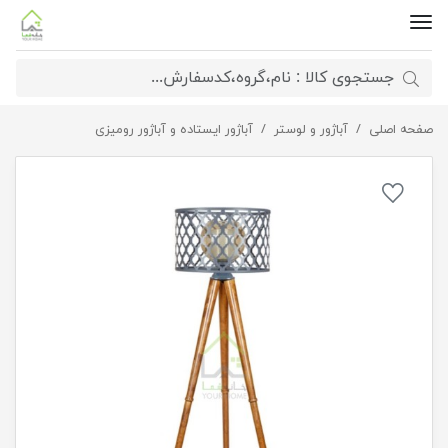
صفحه اصلی
آباژور کنار سالنی ستاره
آباژور و لوستر
آباژور ایستاده و آباژور رومیزی