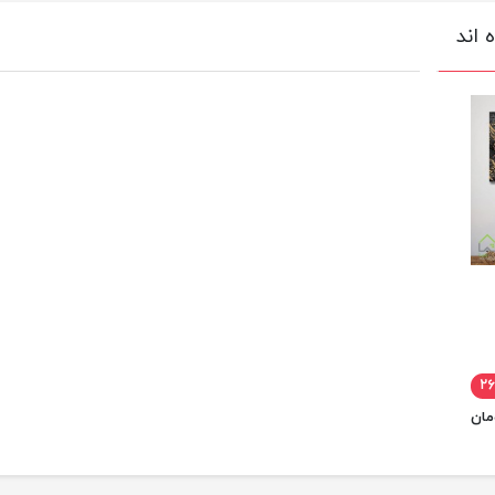
 اند
۲