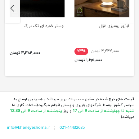
next
previus
آباژور رومیزی غزال
لوستر خمره ای تک بزرگ
۴,۴۴۴,۰۰۰ تومان
۷۳%
۳,۳۸۴,۰۰۰ تومان
۱,۱۹۵,۰۰۰ تومان
قیمت های درج شده در مقابل محصولات بروز میباشد و همچنین ارسال به
سراسر کشور توسط شرکتهای باربری و پستی انجام میگیرد.(ساعات کاری ما
شنبه تا چهارشنبه از ساعت 9 الی 17
و روز
پنجشنبه از ساعت 9 الی 12:30
میباشد)
info@khaneyeshoma.ir
¦
021-44432685