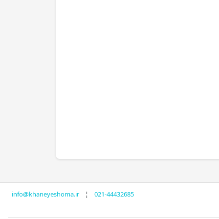
info@khaneyeshoma.ir
¦
021-44432685