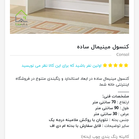
کنسول مینیمال ساده
Consol
اولین نفر باشید که برای این کالا نظر می نویسید
کنسول مینیمال ساده در ابعاد استاندارد و رنگبندی متنوع در فروشگاه
اینترنتی خانه شما.
______
مشخصات فنی:
ارتفاع :
70 سانتی متر
طول :
90 سانتی متر
عرض :
30 سانتی متر
جنس بدنه :
نئوپان با روکش ملامینه درجه یک
سایر توضیحات :
قابل سفارش با بدنه ام دی اف
کالیته رنگ بندی چوب (بدنه):