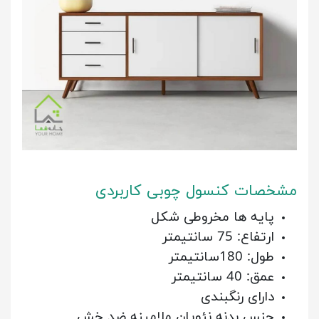
مشخصات کنسول چوبی کاربردی
پایه ها مخروطی شکل
ارتفاع: 75 سانتیمتر
طول: 180سانتیمتر
عمق: 40 سانتیمتر
دارای رنگبندی
جنس بدنه نئوپان ملامینه ضد خش