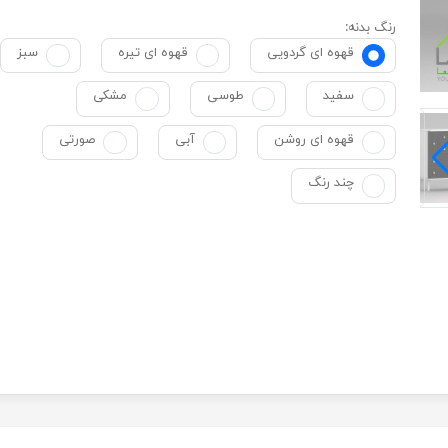
رنگ بدنه:
قهوه ای گردویی
قهوه ای تیره
سبز
سفید
طوسی
مشکی
قهوه ای روشن
آبی
صورتی
چند رنگ