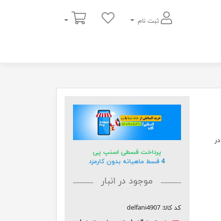
سبد خرید
ثبت نام
در
پرداخت قسطی اسنپ پی
4 قسط ماهیانه بدون کارمزد
موجود در انبار
کد کالا:
delfani4907