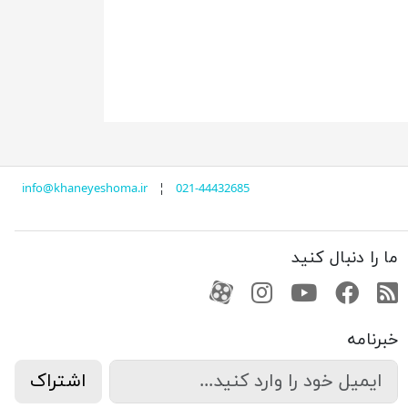
info@khaneyeshoma.ir
¦
021-44432685
ما را دنبال کنید
RSS
فیسبوک
یوتیوب
کانال آپارات
کانال آپارات
خبرنامه
اشتراک