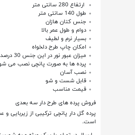
ارتفاع 280 سانتی متر
طول 140 سانتی متر
جنس کتان هازان
دوام و طول عمر بالا
بسیار نرم و لطیف
امکان چاپ طرح دلخواه
میزان عبور نور در این جنس 30 درصد است
پرده ها به صورت پانچی نصب می شو
نصب آسان
قابل شست و شو
قیمت مناسب
فروش پرده های طرح دار سه بعدی
پرده گل دار پانچی ترکیبی از زیربایی 
است.
ارسال در تهران با پیک ویژه و به شهرس