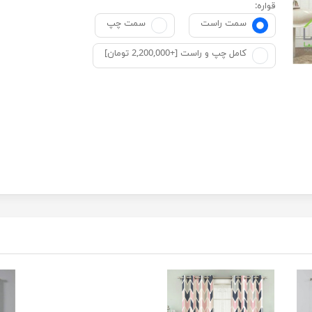
قواره:
سمت راست
سمت چپ
کامل چپ و راست [+2,200,000 تومان]