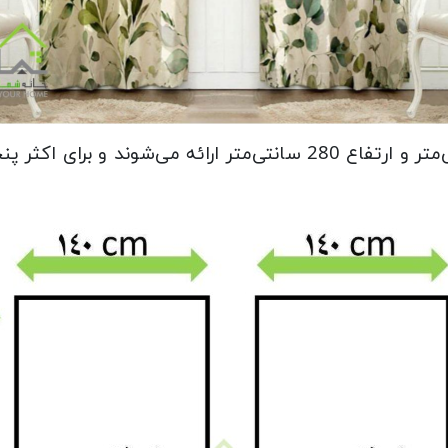
این پرده‌ها در دو عدد با عرض 140 سانتی‌متر و ارتفاع 280 سانتی‌مت