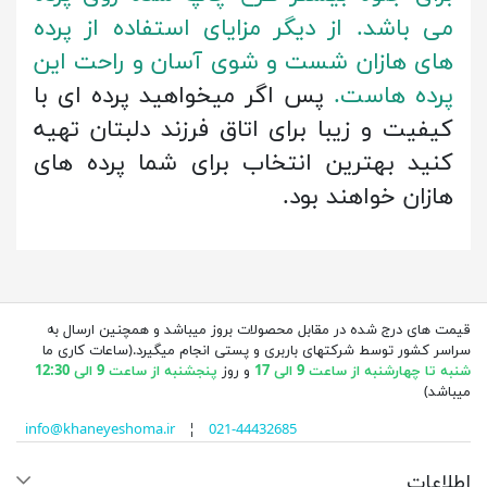
می باشد. از دیگر مزایای استفاده از پرده
های هازان شست و شوی آسان و راحت این
پرده هاست.
پس اگر میخواهید پرده ای با
کیفیت و زیبا برای اتاق فرزند دلبتان تهیه
کنید بهترین انتخاب برای شما پرده های
هازان خواهند بود.
قیمت های درج شده در مقابل محصولات بروز میباشد و همچنین ارسال به
سراسر کشور توسط شرکتهای باربری و پستی انجام میگیرد.(ساعات کاری ما
شنبه تا چهارشنبه از ساعت 9 الی 17
و روز
پنجشنبه از ساعت 9 الی 12:30
میباشد)
info@khaneyeshoma.ir
¦
021-44432685
اطلاعات