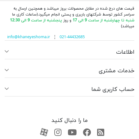
قیمت های درج شده در مقابل محصولات بروز میباشد و همچنین ارسال به
سراسر کشور توسط شرکتهای باربری و پستی انجام میگیرد.(ساعات کاری ما
شنبه تا چهارشنبه از ساعت 9 الی 17
و روز
پنجشنبه از ساعت 9 الی 12:30
میباشد)
info@khaneyeshoma.ir
¦
021-44432685
اطلاعات
خدمات مشتری
حساب کاربری شما
ما را دنبال کنید
RSS
فیسبوک
یوتیوب
کانال آپارات
کانال آپارات