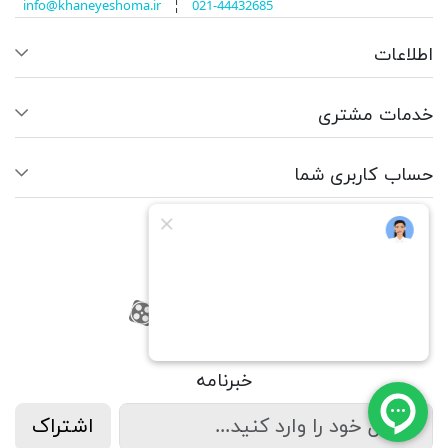
info@khaneyeshoma.ir
¦
021-44432685
اطلاعات
خدمات مشتری
حساب کاربری شما
ما را دنبال کنید
RSS
فیسبوک
یوتیوب
کانال آپارات
کانال آپارات
خبرنامه
اشتراک