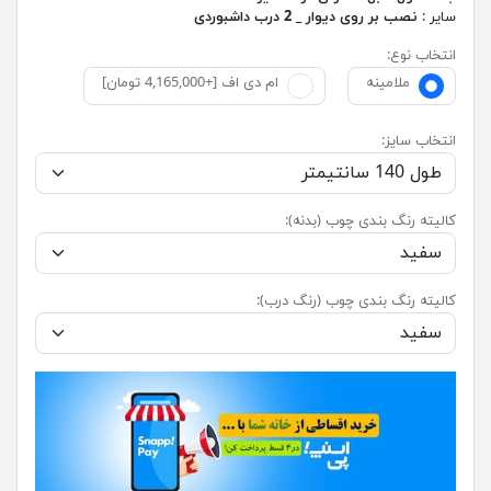
سایر :
نصب بر روی دیوار _ 2 درب داشبوردی
انتخاب نوع:
ملامینه
ام دی اف [+4,165,000 تومان]
انتخاب سایز:
کالیته رنگ بندی چوب (بدنه):
کالیته رنگ بندی چوب (رنگ درب):