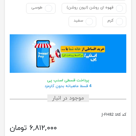
قهوه ای روشن (لیون روشن)
طوسی
کرم
سفید
پرداخت قسطی اسنپ پی
4 قسط ماهیانه بدون کارمزد
موجود در انبار
کد کالا:
J-FH82
۶,۸۱۲,۰۰۰ تومان