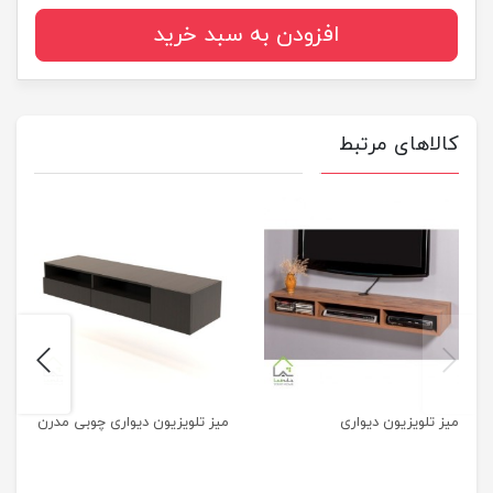
افزودن به سبد خرید
کالاهای مرتبط
next
previus
میز تلویزیون دیواری
میز تلویزیون دیواری چوبی مدرن