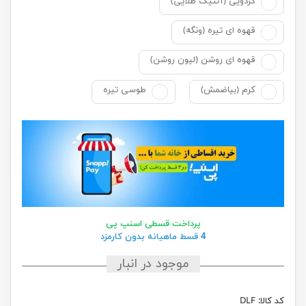
گردویی (آنتیک طلایی)
قهوه ای تیره (ونگه)
قهوه ای روشن (لیون روشن)
کرم (بیاضمش)
طوسی تیره
پرداخت قسطی اسنپ پی
4 قسط ماهیانه بدون کارمزد
موجود در انبار
کد کالا:
DLF