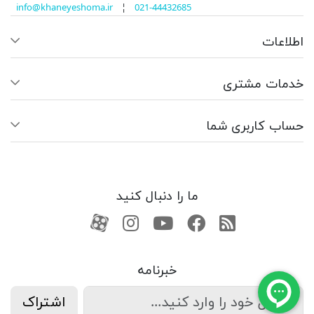
info@khaneyeshoma.ir
¦
021-44432685
اطلاعات
خدمات مشتری
حساب کاربری شما
ما را دنبال کنید
RSS
فیسبوک
یوتیوب
کانال آپارات
کانال آپارات
خبرنامه
اشتراک