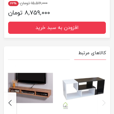
۱۵,۵۱۶,۰۰۰ تومان
۴۴%
۸,۷۵۹,۰۰۰ تومان
افزودن به سبد خرید
کالاهای مرتبط
next
previus