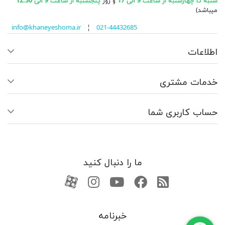
شنبه تا چهارشنبه از ساعت 9 الی 17
و روز
پنجشنبه از ساعت 9 الی 12:30
میباشد)
info@khaneyeshoma.ir
¦
021-44432685
اطلاعات
خدمات مشتری
حساب کاربری شما
ما را دنبال کنید
RSS
فیسبوک
یوتیوب
کانال آپارات
کانال آپارات
خبرنامه