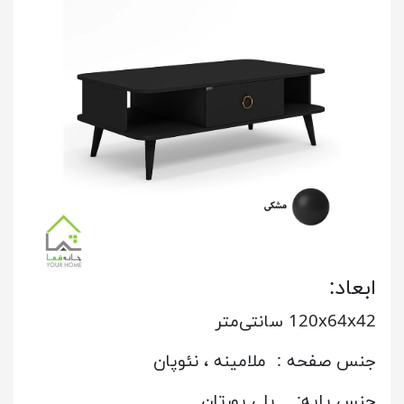
ابعاد:
120x64x42 سانتی‌متر
جنس صفحه : ملامینه ، نئوپان
جنس پایه: پلی یورتان