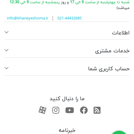
شنبه تا چهارشنبه از ساعت 9 الی 17
و روز
پنجشنبه از ساعت 9 الی 12:30
میباشد)
info@khaneyeshoma.ir
¦
021-44432685
اطلاعات
خدمات مشتری
حساب کاربری شما
ما را دنبال کنید
RSS
فیسبوک
یوتیوب
کانال آپارات
کانال آپارات
خبرنامه