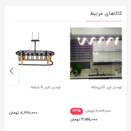
کالاهای مرتبط
next
previus
لوستر اپن آشپزخانه
لوستر لاینر 8 شعله
۶,۰۷۲,۰۰۰ تومان
۳۴%
۸,۷۶۶,۰۰۰ تومان
۳,۹۹۹,۰۰۰ تومان