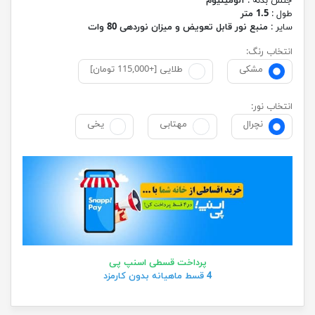
جنس بدنه :
آلومینیوم
طول :
1.5 متر
سایر :
منبع نور قابل تعویض و میزان نوردهی 80 وات
انتخاب رنگ:
مشکی
طلایی [+115,000 تومان]
انتخاب نور:
نچرال
مهتابی
یخی
پرداخت قسطی اسنپ پی
4 قسط ماهیانه بدون کارمزد